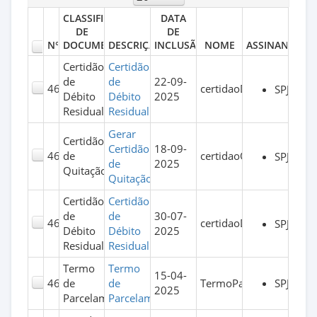
CLASSIFICAÇÃO
DATA
DE
DE
N°
DOCUMENTO
DESCRIÇÃO
INCLUSÃO
NOME
ASSINANTES
Certidão
Certidão
de
de
22-09-
466
certidaoDebito.pdf
SPJ
Débito
Débito
2025
Residual
Residual
Gerar
Certidão
Certidão
18-09-
465
de
certidaoQuitacao.pdf
SPJ
de
2025
Quitação
Quitação
Certidão
Certidão
de
de
30-07-
464
certidaoDebito.pdf
SPJ
Débito
Débito
2025
Residual
Residual
Termo
Termo
15-04-
SPJ
463
de
de
TermoParcelamento.pd
2025
Parcelamento
Parcelamento