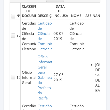
CLASSIFICAÇÃO
DATA
DE
DE
N°
DOCUMENTO
DESCRIÇÃO
INCLUSÃO
NOME
ASSINANTES
Certidão
Certidão
Certidão
de
de
de
Ciência
Ciência
08-07-
Ciência
127
de
de
2019
de
Comunicação
Comunicação
Comunicação
Eletrônica
Eletrônica
Eletrônica
Ofício
Informativo
JOSE
Geral
DEODA
Ofício
para
27-06-
SANTIA
126
Informativo
Gabinete
2019
DE
Geral
do
ALENCA
Prefeito
BARROS
do
Recife
Certidão
Certidão
Certidão