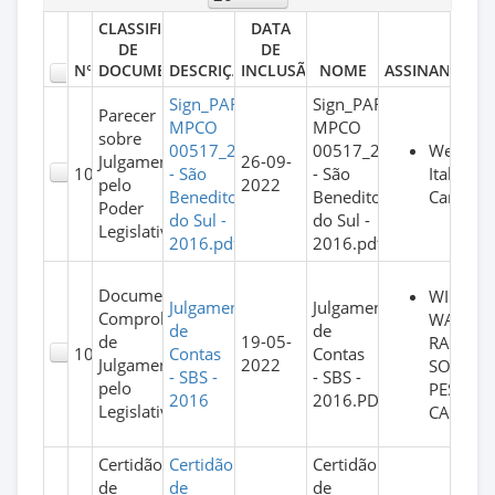
CLASSIFICAÇÃO
DATA
DE
DE
N°
DOCUMENTO
DESCRIÇÃO
INCLUSÃO
NOME
ASSINANTES
Sign_PARECER
Sign_PARECER
Parecer
MPCO
MPCO
sobre
Werner
00517_2022
00517_2022
Julgamento
26-09-
Italo
103
- São
- São
pelo
2022
Cardozo
Benedito
Benedito
Poder
do Sul -
do Sul -
Legislativo
2016.pdf
2016.pdf
Documento
WILLIA
Julgamento
Julgamento
Comprobatório
WAGNE
de
de
de
19-05-
RAMOS
102
Contas
Contas
Julgamento
2022
SOARES
- SBS -
- SBS -
pelo
PESSOA
2016
2016.PDF
Legislativo
CAVALC
Certidão
Certidão
Certidão
de
de
de